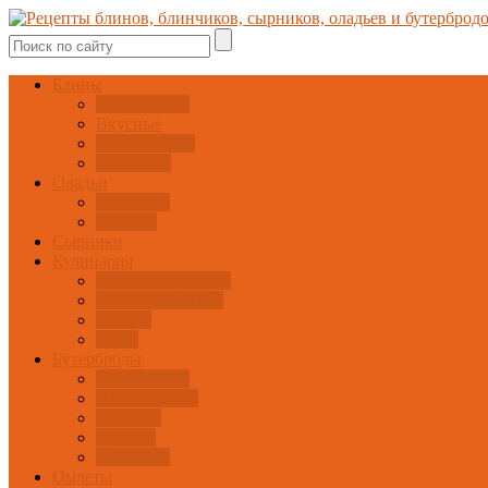
Блины
Популярные
Вкусные
Питательные
Блинчики
Оладьи
Полезные
Сытные
Сырники
Кулинария
Завтрак и перекус
Основные блюда
Салаты
Супы
Бутерброды
Популярные
Праздничные
Быстрые
Горячие
Полезные
Омлеты