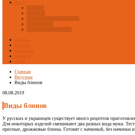
Хлеб
Базовый
Быстрый
Полезный и диетический
Разные виды
Советы и технологии
Блины
Оладьи
Сырники
Омлеты
Хлеб
Главная
Вкусные
Виды блинов
08.08.2019
Виды блинов
У русских и украинцев существует много рецептов приготовле
Для некоторых изделий смешивают два разных вида муки. Тест
пресные, дрожжевые блины. Готовят с начинкой, без начинки и