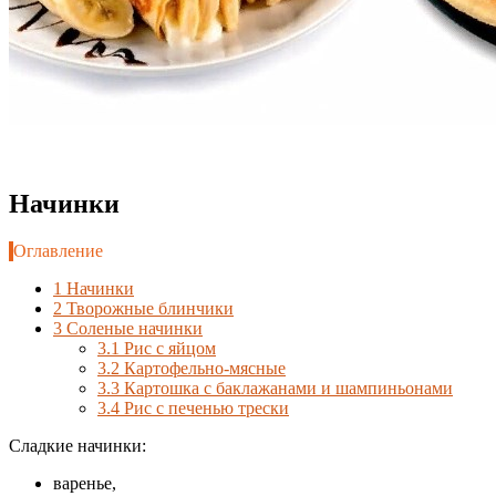
Начинки
Оглавление
1
Начинки
2
Творожные блинчики
3
Соленые начинки
3.1
Рис с яйцом
3.2
Картофельно-мясные
3.3
Картошка с баклажанами и шампиньонами
3.4
Рис с печенью трески
Сладкие начинки:
варенье,