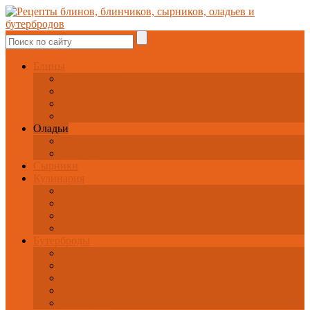
Блины
Популярные
Вкусные
Питательные
Блинчики
Оладьи
Полезные
Сытные
Сырники
Кулинария
Завтрак и перекус
Основные блюда
Салаты
Супы
Бутерброды
Популярные
Праздничные
Быстрые
Горячие
Полезные