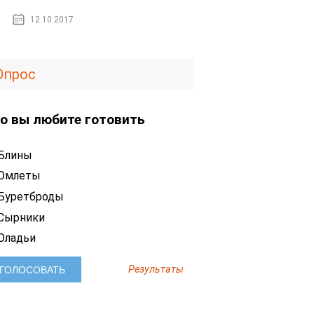
12.10.2017
Опрос
о вы любите готовить
Блины
Омлеты
Буретброды
Сырники
Оладьи
Результаты