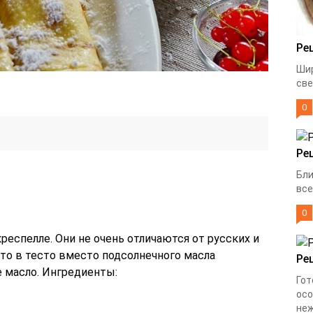
Ре
Шир
све
0
Ре
Бли
все
0
еспелле. Они не очень отличаются от русских и
что в тесто вместо подсолнечного масла
Ре
 масло. Ингредиенты:
Гот
осо
неж