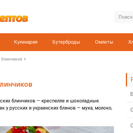
Кулинария
Бутерброды
Омлеты
Х
 блинчиков
блинчиков
ских блинчиков — креспелле и шоколадные.
к у русских и украинских блинов — мука, молоко,