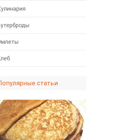
Кулинария
Бутерброды
Омлеты
Хлеб
Популярные статьи