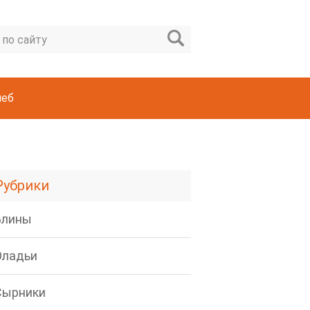
леб
Рубрики
Блины
Оладьи
Сырники