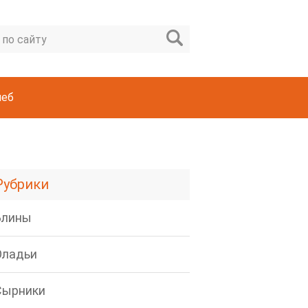
леб
Рубрики
Блины
Оладьи
Сырники