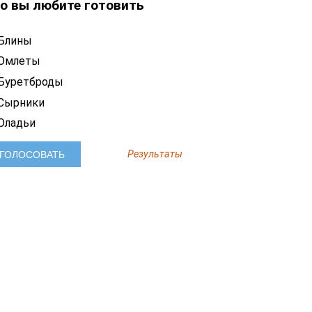
о вы любите готовить
Блины
Омлеты
Буретброды
Сырники
Оладьи
Результаты