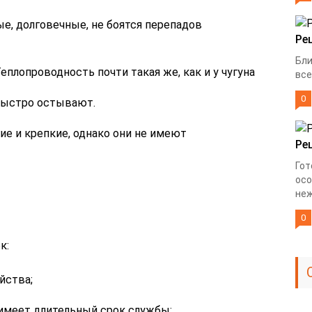
, долговечные, не боятся перепадов
Ре
Бли
плопроводность почти такая же, как и у чугуна
все
0
быстро остывают.
е и крепкие, однако они не имеют
Ре
Гот
осо
неж
0
к:
йства;
 имеет длительный срок службы;