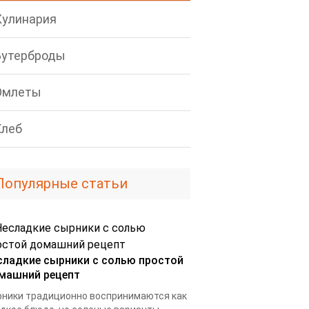
Кулинария
Бутерброды
Омлеты
Хлеб
Популярные статьи
сладкие сырники с солью простой
машний рецепт
ники традиционно воспринимаются как