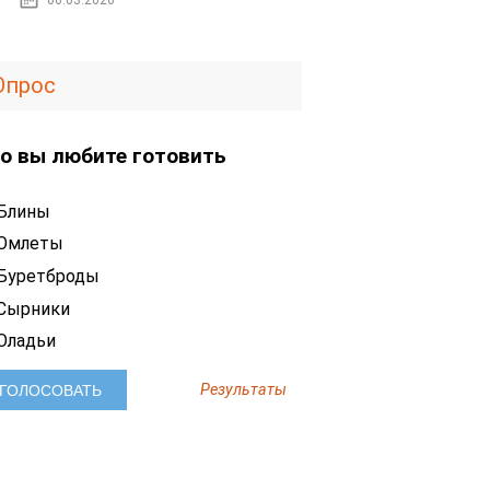
06.03.2026
Опрос
о вы любите готовить
Блины
Омлеты
Буретброды
Сырники
Оладьи
Результаты