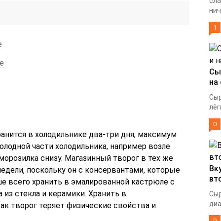
сла
нич
1
е
е
Сы
на
Сыр
лёг
0
анится в холодильнике два-три дня, максимум
холодной части холодильника, например возле
 морозилка снизу. Магазинный творог в тех же
Вк
недели, поскольку он с консервантами, которые
вт
ше всего хранить в эмалированной кастрюле с
 из стекла и керамики. Хранить в
Сыр
диа
ак творог теряет физические свойства и
0