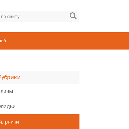
леб
Рубрики
Блины
Оладьи
Сырники