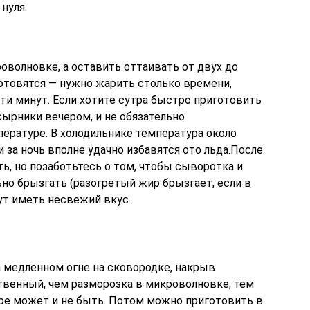
нуля.
оволновке, а оставить оттаивать от двух до
готовятся — нужно жарить столько времени,
яти минут. Если хотите сутра быстро приготовить
ырники вечером, и не обязательно
ературе. В холодильнике температура около
 за ночь вполне удачно избавятся ото льда.После
, но позаботьтесь о том, чтобы сыворотка и
ьно брызгать (разогретый жир брызгает, если в
гут иметь несвежий вкус.
 медленном огне на сковородке, накрыв
твенный, чем разморозка в микроволновке, тем
ире может и не быть. Потом можно приготовить в