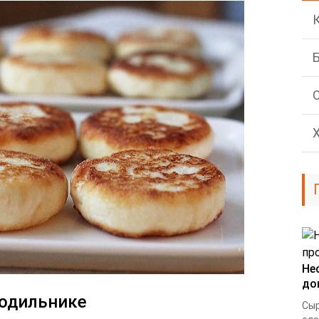
Не
до
лодильнике
Сыр