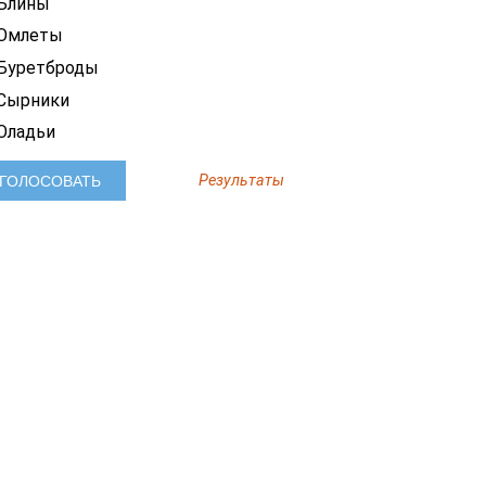
Блины
Омлеты
Буретброды
Сырники
Оладьи
Результаты