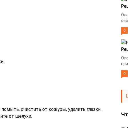
Ре
Ола
овс
0
Ре
Ола
и.
при
0
помыть, очистить от кожуры, удалить глазки.
Чт
ите от шелухи.