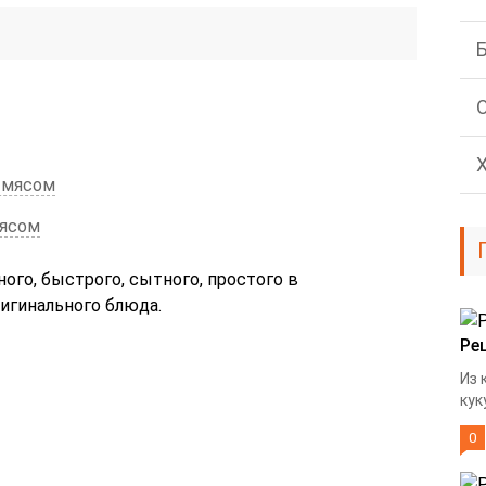
 мясом
мясом
ого, быстрого, сытного, простого в
ригинального блюда.
Ре
Из 
кук
0