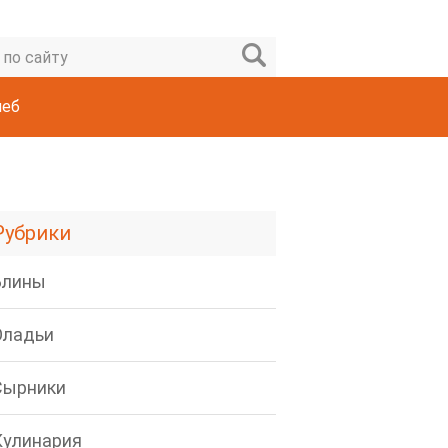
леб
Рубрики
Блины
Оладьи
Сырники
Кулинария