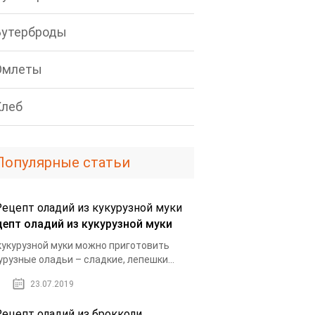
Бутерброды
Омлеты
Хлеб
Популярные статьи
цепт оладий из кукурузной муки
кукурузной муки можно приготовить
урузные оладьи – сладкие, лепешки...
23.07.2019