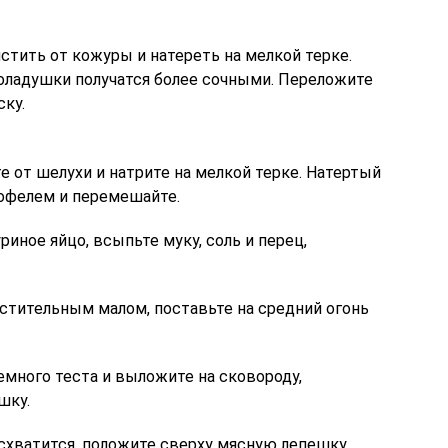
стить от кожуры и натереть на мелкой терке.
оладушки получатся более сочными. Переложите
ку.
е от шелухи и натрите на мелкой терке. Натертый
тофелем и перемешайте.
риное яйцо, всыпьте муку, соль и перец,
стительным малом, поставьте на средний огонь
емного теста и выложите на сковороду,
шку.
 схватится, положите сверху мясную лепешку,