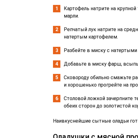
Картофель натрите на крупно
марли.
Репчатый лук натрите на средн
натертым картофелем.
Разбейте в миску с натертыми
Добавьте в миску фарш, всыпьт
Сковороду обильно смажьте ра
и хорошенько прогрейте на про
Столовой ложкой зачерпните т
обеих сторон до золотистой ко
Наивкуснейшие сытные оладьи гото
Оладушки с мясной пр