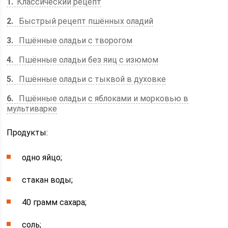
1
Классический рецепт
2
Быстрый рецепт пшённых оладий
3
Пшённые оладьи с творогом
4
Пшённые оладьи без яиц с изюмом
5
Пшённые оладьи с тыквой в духовке
6
Пшённые оладьи с яблоками и морковью в
мультиварке
Продукты:
одно яйцо;
стакан воды;
40 грамм сахара;
соль;