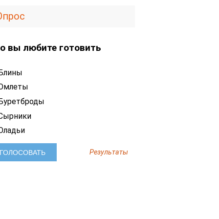
Опрос
о вы любите готовить
Блины
Омлеты
Буретброды
Сырники
Оладьи
Результаты