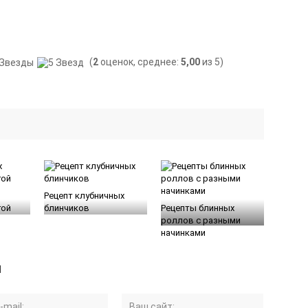
(
2
оценок, среднее:
5,00
из 5)
Рецепт клубничных
гой
блинчиков
Рецепты блинных
роллов с разными
начинками
й