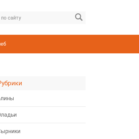
леб
Рубрики
Блины
Оладьи
Сырники