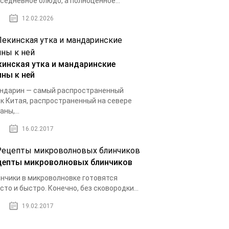
седневное блюдо, а полноценное...
12.02.2026
кинская утка и мандаринские
ины к ней
ндарин — самый распространенный
к Китая, распространенный на севере
аны,...
16.02.2017
цепты микроволновых блинчиков
нчики в микроволновке готовятся
сто и быстро. Конечно, без сковородки...
19.02.2017