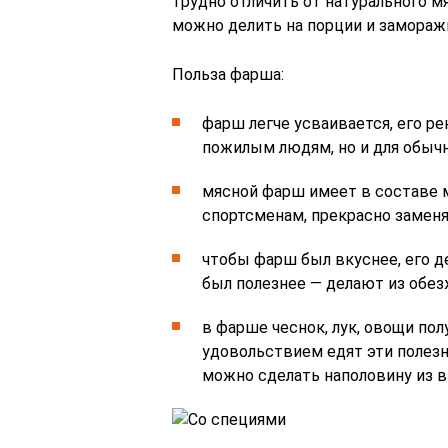
трудно отличить от натурального м
можно делить на порции и замораж
Польза фарша:
фарш легче усваивается, его 
пожилым людям, но и для обычн
мясной фарш имеет в составе м
спортсменам, прекрасно замен
чтобы фарш был вкуснее, его д
был полезнее — делают из обез
в фарше чеснок, лук, овощи по
удовольствием едят эти полезн
можно сделать наполовину из 