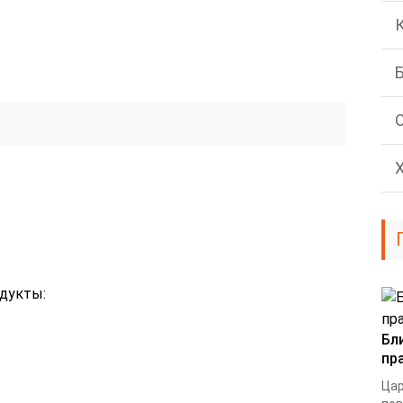
дукты:
Бл
пр
Цар