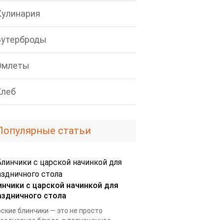
Кулинария
Бутерброды
Омлеты
Хлеб
Популярные статьи
инчики с царской начинкой для
аздничного стола
ские блинчики — это не просто