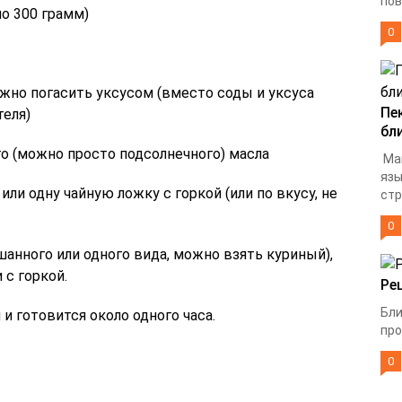
пов
ло 300 грамм)
0
ужно погасить уксусом (вместо соды и уксуса
Пе
теля)
бл
о (можно просто подсолнечного) масла
Ма
язы
или одну чайную ложку с горкой (или по вкусу, не
стр
0
анного или одного вида, можно взять куриный),
 с горкой.
Ре
Бли
и готовится около одного часа.
про
0