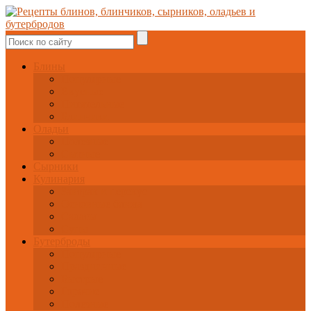
Блины
Популярные
Вкусные
Питательные
Блинчики
Оладьи
Полезные
Сытные
Сырники
Кулинария
Завтрак и перекус
Основные блюда
Салаты
Супы
Бутерброды
Популярные
Праздничные
Быстрые
Горячие
Полезные