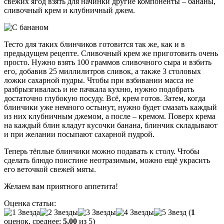
свежих ягод взять для начинки другие компоненты – бананы,
сливочный крем и клубничный джем.
Тесто для таких блинчиков готовится так же, как и в
предыдущем рецепте. Сливочный крем же приготовить очень
просто. Нужно взять 100 граммов сливочного сыра и взбить
его, добавив 25 миллилитров сливок, а также 3 столовых
ложки сахарной пудры. Чтобы при взбивании масса не
разбрызгивалась и не пачкала кухню, нужно подобрать
достаточно глубокую посуду. Всё, крем готов. Затем, когда
блинчики уже немного остынут, нужно будет смазать каждый
из них клубничным джемом, а после – кремом. Поверх крема
на каждый блин кладут кусочки банана, блинчик складывают
и при желании посыпают сахарной пудрой.
Теперь тёплые блинчики можно подавать к столу. Чтобы
сделать блюдо поистине неотразимым, можно ещё украсить
его веточкой свежей мяты.
Желаем вам приятного аппетита!
Оценка статьи:
(
1
оценок, среднее:
5,00
из 5)