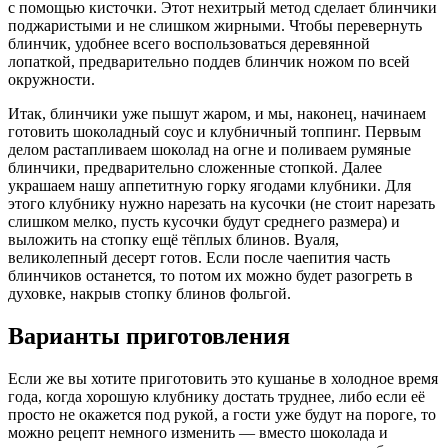
с помощью кисточки. Этот нехитрый метод сделает блинчики
поджаристыми и не слишком жирными. Чтобы перевернуть
блинчик, удобнее всего воспользоваться деревянной
лопаткой, предварительно поддев блинчик ножом по всей
окружности.
Итак, блинчики уже пышут жаром, и мы, наконец, начинаем
готовить шоколадный соус и клубничный топпинг. Первым
делом растапливаем шоколад на огне и поливаем румяные
блинчики, предварительно сложенные стопкой. Далее
украшаем нашу аппетитную горку ягодами клубники. Для
этого клубнику нужно нарезать на кусочки (не стоит нарезать
слишком мелко, пусть кусочки будут среднего размера) и
выложить на стопку ещё тёплых блинов. Вуаля,
великолепный десерт готов. Если после чаепития часть
блинчиков останется, то потом их можно будет разогреть в
духовке, накрыв стопку блинов фольгой.
Варианты приготовления
Если же вы хотите приготовить это кушанье в холодное время
года, когда хорошую клубнику достать труднее, либо если её
просто не окажется под рукой, а гости уже будут на пороге, то
можно рецепт немного изменить — вместо шоколада и