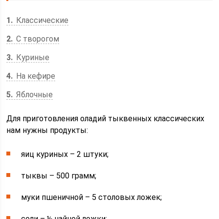
1
Классические
2
С творогом
3
Куриные
4
На кефире
5
Яблочные
Для приготовления оладий тыквенных классических
нам нужны продукты:
яиц куриных – 2 штуки;
тыквы – 500 грамм;
муки пшеничной – 5 столовых ложек;
соли – ½ чайной ложки;