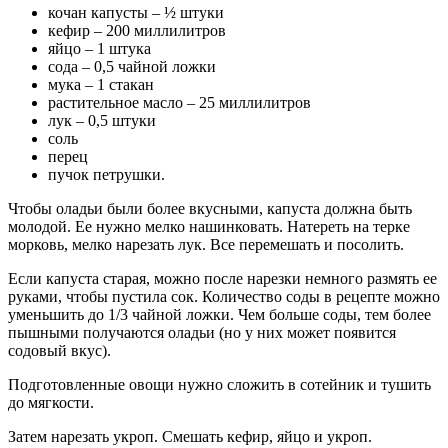
кочан капусты – ½ штуки
кефир – 200 миллилитров
яйцо – 1 штука
сода – 0,5 чайной ложки
мука – 1 стакан
растительное масло – 25 миллилитров
лук – 0,5 штуки
соль
перец
пучок петрушки.
Чтобы оладьи были более вкусными, капуста должна быть
молодой. Ее нужно мелко нашинковать. Натереть на терке
морковь, мелко нарезать лук. Все перемешать и посолить.
Если капуста старая, можно после нарезки немного размять ее
руками, чтобы пустила сок. Количество соды в рецепте можно
уменьшить до 1/3 чайной ложки. Чем больше соды, тем более
пышными получаются оладьи (но у них может появится
содовый вкус).
Подготовленные овощи нужно сложить в сотейник и тушить
до мягкости.
Затем нарезать укроп. Смешать кефир, яйцо и укроп.