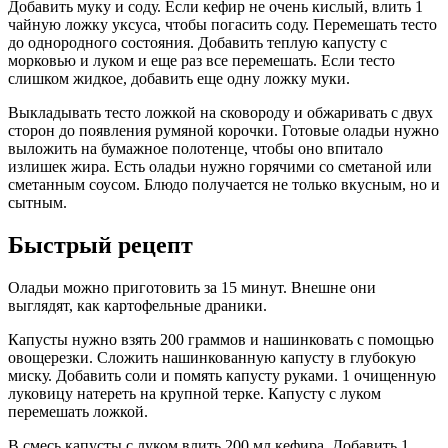
Добавить муку и соду. Если кефир не очень кислый, влить 1
чайную ложку уксуса, чтобы погасить соду. Перемешать тесто
до однородного состояния. Добавить теплую капусту с
морковью и луком и еще раз все перемешать. Если тесто
слишком жидкое, добавить еще одну ложку муки.
Выкладывать тесто ложкой на сковороду и обжаривать с двух
сторон до появления румяной корочки. Готовые оладьи нужно
выложить на бумажное полотенце, чтобы оно впитало
излишек жира. Есть оладьи нужно горячими со сметаной или
сметанным соусом. Блюдо получается не только вкусным, но и
сытным.
Быстрый рецепт
Оладьи можно приготовить за 15 минут. Внешне они
выглядят, как картофельные драники.
Капусты нужно взять 200 граммов и нашинковать с помощью
овощерезки. Сложить нашинкованную капусту в глубокую
миску. Добавить соли и помять капусту руками. 1 очищенную
луковицу натереть на крупной терке. Капусту с луком
перемешать ложкой.
В смесь капусты с луком влить 200 мл кефира. Добавить 1