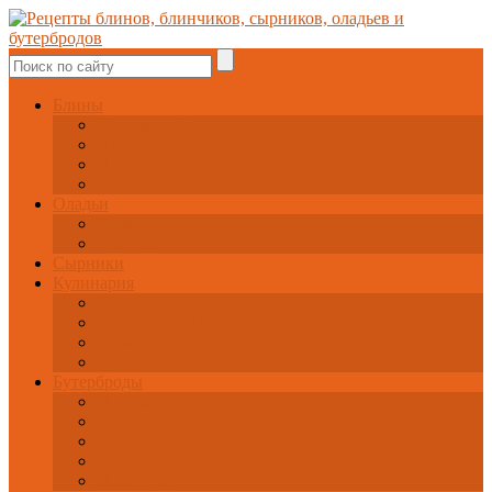
Блины
Популярные
Вкусные
Питательные
Блинчики
Оладьи
Полезные
Сытные
Сырники
Кулинария
Завтрак и перекус
Основные блюда
Салаты
Супы
Бутерброды
Популярные
Праздничные
Быстрые
Горячие
Полезные