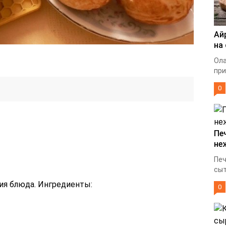
Ай
на
Ола
при
0
Пе
не
Печ
сыт
ия блюда. Ингредиенты:
0