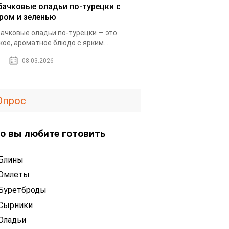
бачковые оладьи по-турецки с
ром и зеленью
ачковые оладьи по-турецки — это
кое, ароматное блюдо с ярким...
08.03.2026
Опрос
о вы любите готовить
Блины
Омлеты
Буретброды
Сырники
Оладьи