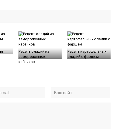
з
ты
Рецепт оладий из
Рецепт картофельных
замороженных
оладий с фаршем
кабачков
й