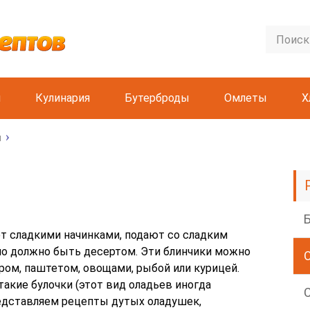
и
Кулинария
Бутерброды
Омлеты
Х
й
ют сладкими начинками, подают со сладким
ьно должно быть десертом. Эти блинчики можно
ром, паштетом, овощами, рыбой или курицей.
акие булочки (этот вид оладьев иногда
едставляем рецепты дутых оладушек,