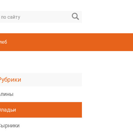
леб
Рубрики
Блины
Оладьи
Сырники