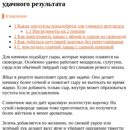
удачного результата
Оглавление
1
Какие продукты понадобятся для удачного результата
1.1
Ингредиенты на 2 порции
2
Как приготовить лаваш с яйцом и сыром на сковороде
3
Как добиться хрустящей корочки без пересушивания
4
С чем подать горячий лаваш с сырной начинкой
Для начинки подойдут сыры, которые хорошо плавятся на
сковороде. Особенно удачно работают моцарелла, сулугуни,
гауда или обычный твёрдый сыр без слишком резкого запаха.
Яйцо в рецепте выполняет сразу две задачи. Оно делает
начинку более сочной и помогает сыру не вытекать во время
жарки. Если добавить только сыр, внутри может образоваться
пустота после расплавления.
Сливочное масло даёт красивую золотистую корочку. На
сухой сковороде лаваш тоже приготовится, но получится
более жёстким и менее ароматным.
Зелень добавляется по желанию, но свежий укроп или
зелёный лук делают вкус ярче и убирают ощущение тяжести