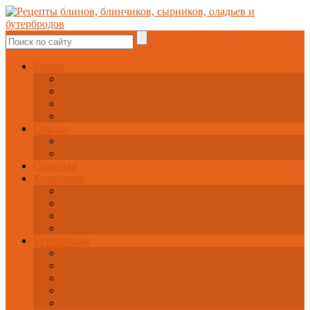
Блины
Популярные
Вкусные
Питательные
Блинчики
Оладьи
Полезные
Сытные
Сырники
Кулинария
Завтрак и перекус
Основные блюда
Салаты
Супы
Бутерброды
Популярные
Праздничные
Быстрые
Горячие
Полезные