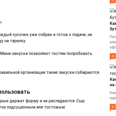
0
ь
Ка
бу
ждый кусочек уже собран и готов к подаче, не
Поч
у на тарелку.
клю
офо
 Мини-закуски позволяют гостям попробовать
0
равильной организации такие закуски собираются
Ка
на
пользовать
Кан
иде
рые держат форму и не распадаются. Сыр
егка подсушенным или тостовым.
0