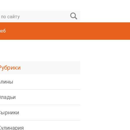
леб
Рубрики
Блины
Оладьи
Сырники
Кулинария