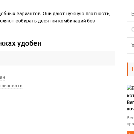
одобных вариантов. Они дают нужную плотность,
оляют собирать десятки комбинаций без
жках удобен
ен
ользовать
Ве
хо
Вег
про