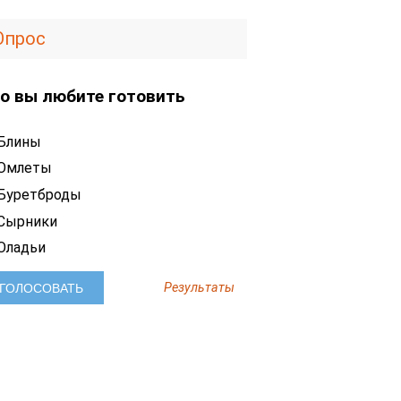
Опрос
о вы любите готовить
Блины
Омлеты
Буретброды
Сырники
Оладьи
Результаты