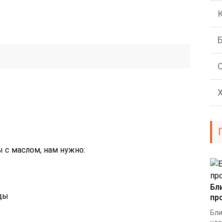
 с маслом, нам нужно:
Бл
оды
пр
Бли