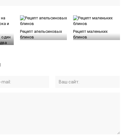
Рецепт апельсиновых
Рецепт маленьких
а один
блинов
блинов
 два
й