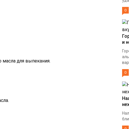
уда
0
Го
и 
Гор
ал
о масла для выпекания.
вар
0
На
сла.
не
Нал
бли
0