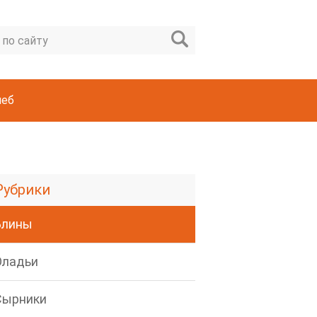
леб
Рубрики
Блины
Оладьи
Сырники