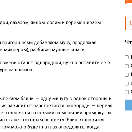
дой, сахаром, яйцом, солим и перемешиваем
Чт
 пригоршнями добавляем муку, продолжая
ь миксером), разбивая мучные комки.
я смесь станет однородной, нужно оставить ее в
ре на полчаса.
пекаем блины — одну минуту с одной стороны и
ния зависит от разогретости сковороды — первая
ые становятся готовыми за меньший промежуток
ин станет готовым по цвету (блин становится
ытом можно будет на глаз определять, когда