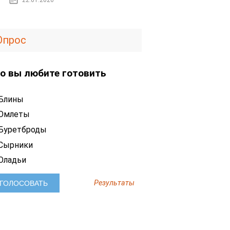
22.01.2026
Опрос
о вы любите готовить
Блины
Омлеты
Буретброды
Сырники
Оладьи
Результаты