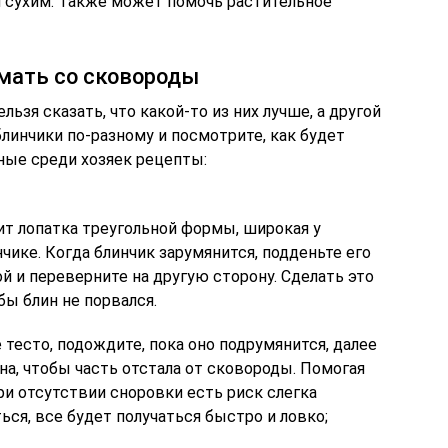
 сухим. Также может помочь растительное
имать со сковороды
ьзя сказать, что какой-то из них лучше, а другой
линчики по-разному и посмотрите, как будет
ные среди хозяек рецепты:
ит лопатка треугольной формы, широкая у
нчике. Когда блинчик зарумянится, подденьте его
й и переверните на другую сторону. Сделать это
ы блин не порвался.
е тесто, подождите, пока оно подрумянится, далее
а, чтобы часть отстала от сковороды. Помогая
ри отсутствии сноровки есть риск слегка
ься, все будет получаться быстро и ловко;