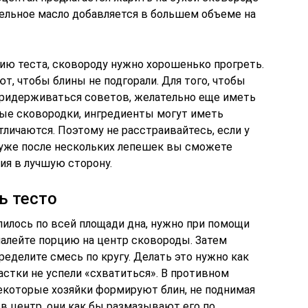
ительное масло добавляется в большем объеме на
ию теста, сковороду нужно хорошенько прогреть.
ют, чтобы блины не подгорали. Для того, чтобы
придерживаться советов, желательно еще иметь
ые сковородки, ингредиенты могут иметь
личаются. Поэтому не расстраивайтесь, если у
— уже после нескольких лепешек вы сможете
ия в лучшую сторону.
ь тесто
илось по всей площади дна, нужно при помощи
налейте порцию на центр сковороды. Затем
ределите смесь по кругу. Делать это нужно как
стки не успели «схватиться». В противном
Некоторые хозяйки формируют блин, не поднимая
 в центр, они как бы размазывают его по