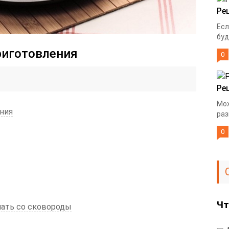
Ре
Есл
буд
риготовления
0
Ре
Мож
ния
раз
0
Чт
мать со сковороды