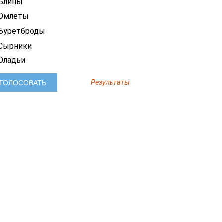
Блины
Омлеты
Буретброды
Сырники
Оладьи
Результаты