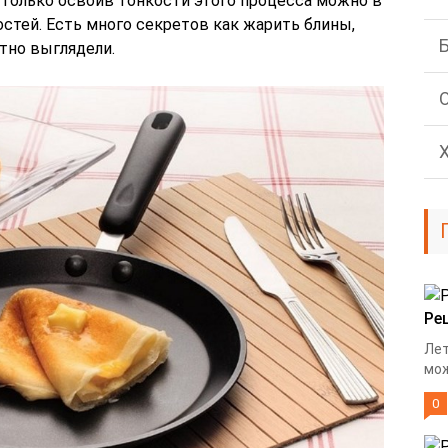
 Только освоив тонкости этого процесса можно в
стей. Есть много секретов как жарить блины,
тно выглядели.
Ре
Лет
мож
0