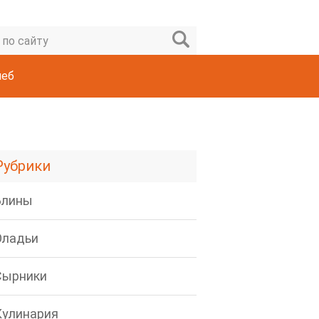
леб
Рубрики
Блины
Оладьи
Сырники
Кулинария