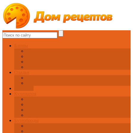
Блины
Популярные
Вкусные
Питательные
Блинчики
Оладьи
Полезные
Сытные
Сырники
Кулинария
Завтрак и перекус
Основные блюда
Салаты
Супы
Бутерброды
Популярные
Праздничные