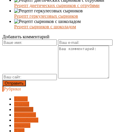
Рецепт диетических сырников с отрубями
Рецепт геркулесовых сырников
Рецепт сырников с шоколадом
Добавить комментарий
Рубрики
Блины
Оладьи
Сырники
Кулинария
Бутерброды
Омлеты
Хлеб