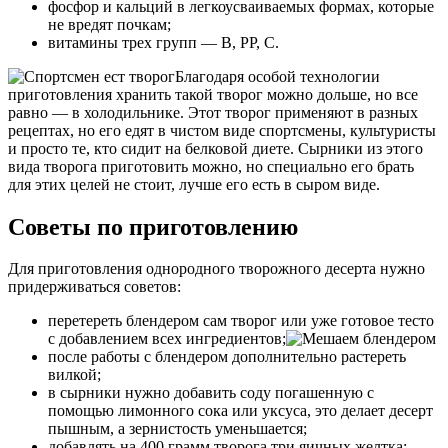
фосфор и кальций в легкоусваиваемых формах, которые
не вредят почкам;
витамины трех групп — В, РР, С.
Благодаря особой технологии
приготовления хранить такой творог можно дольше, но все
равно — в холодильнике. Этот творог применяют в разных
рецептах, но его едят в чистом виде спортсмены, культуристы
и просто те, кто сидит на белковой диете. Сырники из этого
вида творога приготовить можно, но специально его брать
для этих целей не стоит, лучше его есть в сыром виде.
Советы по приготовлению
Для приготовления однородного творожного десерта нужно
придерживаться советов:
перетереть блендером сам творог или уже готовое тесто
с добавлением всех ингредиентов;
после работы с блендером дополнительно растереть
вилкой;
в сырники нужно добавить соду погашенную с
помощью лимонного сока или уксуса, это делает десерт
пышным, а зернистость уменьшается;
добавлять на 400 грамм творога три яичных желтка;