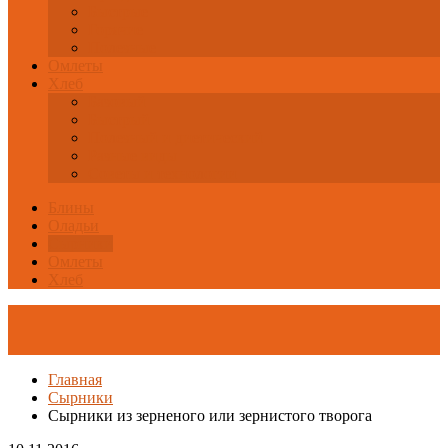
Быстрые
Горячие
Полезные
Омлеты
Хлеб
Базовый
Быстрый
Полезный и диетический
Разные виды
Советы и технологии
Блины
Оладьи
Сырники
Омлеты
Хлеб
Главная
Сырники
Сырники из зерненого или зернистого творога